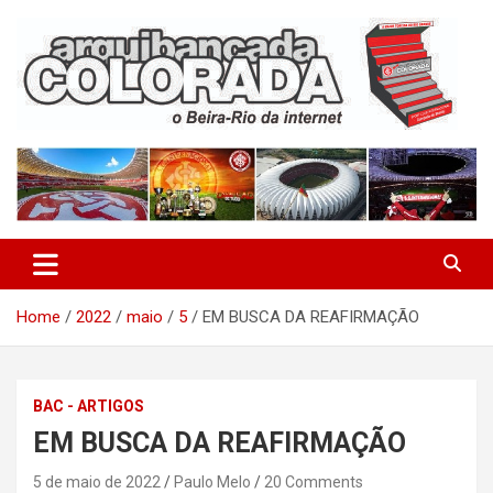
Skip
to
content
O Beira-Rio da Internet
Arquibancada Colorada
Home
2022
maio
5
EM BUSCA DA REAFIRMAÇÃO
BAC - ARTIGOS
EM BUSCA DA REAFIRMAÇÃO
5 de maio de 2022
Paulo Melo
20 Comments