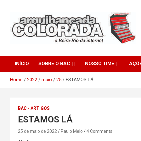
Skip
to
content
O Beira-Rio da Internet
Arquibancada Colorada
INÍCIO
SOBRE O BAC
NOSSO TIME
AÇÕ
Home
2022
maio
25
ESTAMOS LÁ
BAC - ARTIGOS
ESTAMOS LÁ
25 de maio de 2022
Paulo Melo
4 Comments