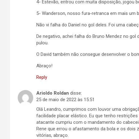
4- Estevão, entrou com muita disposição, jogou be
5- Wanderson, nosso fura-retranca em mais um 
Não vi falha do Daniel no gol deles. Foi uma cabeç
De negativo, achei falha do Bruno Mendez no gol 
pulou.
O David também não consegue desenvolver o bom 
Abraço!
Reply
Arioldo Roldan
disse:
25 de maio de 2022 às 15:51
Olá Leandro, cumprimos com louvor uma obrigação
facilidade placar elástico. Eu que tenho restriçõe
atacante cumpriu com o mandamento do cabeceio p
Rene que errou o afastamento da bola e os dois z
vitórias, abraço.