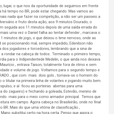
, lugar, o que nos da oportunidade de seguimos em frente
nta há tempo no BR, pode estar chegando. Mas vamos ao
 mais nada que fazer na competição, a não ser um passeio a
dversário e fruto desta ação, aos 9 minutos Dourado, o
m seguida aos 11 minutos depois de uma saída errada do
e mais uma vez o Daniel falha ao tentar defender , marcava o
 minutos de jogo, o que deixou o time nervoso, onde as
d se posicionando mal, sempre impedido, Edenilson não
dos jogadores e torcedores, lembrando que a sina de
 a rondar na cabeça de todos.. Terminado o primeiro tempo,
rdia para o Indipendentede Medelin, o que ainda nos deixava
aurício , entrava Taison, totalmente fora de ritmo e sem
nsidade e volume de jogo. Voltamos para o segundo tempo e
OURADO , que com mais dois gols , tornava-se o homem do
 o titular na primeira linha de volantes e jogando muito bem.
ulso, e aí ficou as porteiras abertas para uma
tra do zagueiro) e fechando a goleada, Estevão, menino de
ogando mais para o meio como armador principal. Temos que
stura em campo. Agora cabeça no Brasileirão, onde no final
BR. Mais do que uma vitória de classificação ,
 Mano substitui certo na hora certa. Penso que agora o