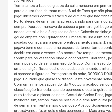
Alò Amigos
Terminamos a fase de grupos da sul americana em primeiro
para a outra fase de mata mata. A tal de Taça que não pi
jogo: Iniciamos contra o fraco 9 de outubro que não tinha
Porto alegre, de uma forma agressiva, indo para cima do a
sempre Dourado marcava de cabeça o primeiro gol. Logo e
nosso lateral, a bola é erguida na área e Caicedo sozinho,
gol de empate dos Equatorianos. Empate de um a um aos 11
jogadas começaram a perder o entrosamentos inicial .Davi
jogava bem e com isso uma espécie de temor tomou conta 
decidir em casa e vencer, não aconte faz tempo , começou
foram para os vestiários onde o concorrente Guaranha , pe
numa posição de ser o primeiro do Grupo. Com a lesão do M
uma condição física ideal o que acabou diminuindo a inte
aí aparece a figura do Protagonista da noite, RODRIGO D
jogo. Dourado que quase foi fritado , está novamente sendo
Com um a menos,zagueir do do 9 outubro acabou sendo exp
classificação tranquila, quando apareceu o quarto gol(con
ouro fechava o placar da noite. Gostei do Carlos Pena, j
melhorar, sim, temos, mas se nota que o time tem outra po
de semana enfrentaremos o perigoso Atlético Goianense no 
precisávamos fazer gols e eles apareceram.. Mais uma vez