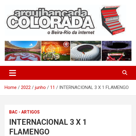
Skip
to
content
O Beira-Rio da Internet
Arquibancada Colorada
Home
2022
junho
11
INTERNACIONAL 3 X 1 FLAMENGO
BAC - ARTIGOS
INTERNACIONAL 3 X 1
FLAMENGO