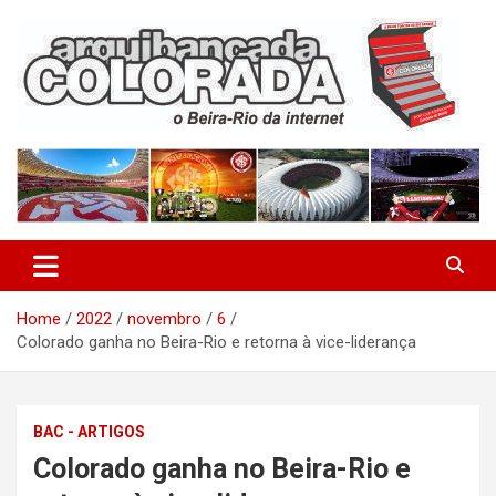
Skip
to
content
O Beira-Rio da Internet
Arquibancada Colorada
Home
2022
novembro
6
Colorado ganha no Beira-Rio e retorna à vice-liderança
BAC - ARTIGOS
Colorado ganha no Beira-Rio e