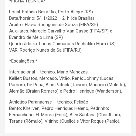
*FICHA TÉCNICA*
Local: Estádio Beira Rio, Porto Alegre (RS)
Data/horário: 5/11/2022 – 21h (de Brasília)
​Árbitro: Flavio Rodrigues de Souza (FIFA/SP)
Auxiliares: Marcelo Carvalho Van Gasse (FIFA/SP) e
Evandro de Melo Lima (SP)
Quarto árbitro: Lucas Guimaraes Rechatiko Horn (RS)
VAR: Rodrigo Nunes de Sa (FIFA/RJ)
*Escalações:*
Internacional – técnico: Mano Menezes
Keiller; Bustos, Mercado, Vitão, Renê; Johnny (Lucas
Ramos), De Pena, Alan Patrick (Taison), Mauricio (Moledo);
Alemão (Braian Romero) e Pedro Henrique (Wanderson).
Athletico Paranaense – técnico: Felipão
Bento; Khellven, Pedro Henrique; Heleno, Pedrinho;
Fernandinho, H. Moura (Erick), Alex Santana (Christhian);
Terans (Rômulo), Vitinho (Cuello) e Vitor Roque (Pablo).