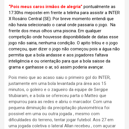
“Pois meus caros irmãos de alegria”
pontualmente as
17:30hs mepostei em frente a telinha para assistir a INTER
X Rosário Central (SE). Por breve momento entendi que
não havia selecionado o canal onde passaria o jogo. Na
frente dos meus olhos uma piscina. Em qualquer
competição onde houvesse disponibilidade de datas esse
jogo não sairia, nenhuma condição. O apito trilou e o jogo
começou, quer dizer o jogo não começou pois a água não
permitia que a bola andasse e aos jogadores faltava
inteligência e ou orientação para que a bola saisse da
grama e ganhasse o ar, só assim poderia avançar.
Pois meio que ao acaso saiu o primeiro gol do INTER,
justamente em uma bola levantada pra área aos 15
minutos, o goleiro e o zagueiro da equipe de Sergipe
titubiaram, e a bola se ofereceu parta o Matteo que
empurrou para as redes e abriu o marcador. Com uma
pequena diminuição da precipitação pluviométrica foi
possivel em uma ou outra jogada , mesmo com
dificuldades do terreno, tentar jogar futebol. Aos 27 em
uma jogada coletiva o lateral Allan recebeu , com açucar