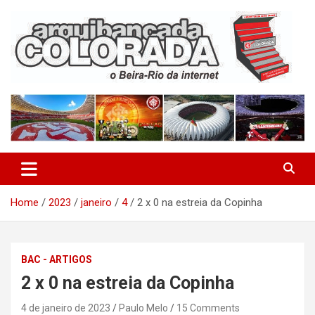
Skip
to
content
O Beira-Rio da Internet
Arquibancada Colorada
Home
2023
janeiro
4
2 x 0 na estreia da Copinha
BAC - ARTIGOS
2 x 0 na estreia da Copinha
4 de janeiro de 2023
Paulo Melo
15 Comments