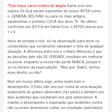
“
Pois meus caros irmãos de alegria
Santa cruz nos
espera. De lá já vieram expoentes do nosso INTER como
o GENERAL BOLÍVAR, ou para os mais antigos,
saudosistas o ponteiro CUCA dos anos 70. No último
confronto em 2019 lá em Santa Cruz, o INTER venceu por
1 x 0.
Início de jornada e nós só na observação para tecer os
comentários que certamente salvariam o time de qualquer
situação. A diferença entre nós e o Mano Menezes é que
as decisões dele são DE VERDADE, resultam em melhorar
ou piorar, enquanto a nossa não perde NUNCA, porque é
só no terreno da especulação. “Mas que Diabo”, temos
esse direito, ou não?
Bem em nosso último jogo, achei muito bom o
desempenho. O Êxito não veio por conta de uma atuação
exuberante do goleiro adversário (faz parte) e também por
dois acidentes que resultaram nós gols adversários. A
manter o desempenho e esperando que acidentes contra
não ocorram deveremos colher um resultado satisfatório.