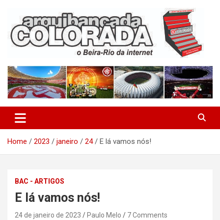
Skip
to
content
O Beira-Rio da Internet
Arquibancada Colorada
Home
2023
janeiro
24
E lá vamos nós!
BAC - ARTIGOS
E lá vamos nós!
24 de janeiro de 2023
Paulo Melo
7 Comments