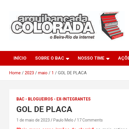
Skip
to
content
O Beira-Rio da Internet
Arquibancada Colorada
INÍCIO
SOBRE O BAC
NOSSO TIME
AÇÕ
Home
2023
maio
1
GOL DE PLACA
BAC - BLOGUEIROS - EX-INTEGRANTES
GOL DE PLACA
1 de maio de 2023
Paulo Melo
17 Comments