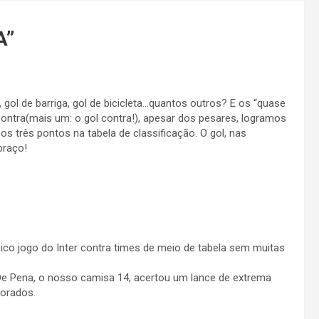
A
”
o, gol de barriga, gol de bicicleta…quantos outros? E os “quase
contra(mais um: o gol contra!), apesar dos pesares, logramos
os três pontos na tabela de classificação. O gol, nas
braço!
pico jogo do Inter contra times de meio de tabela sem muitas
 De Pena, o nosso camisa 14, acertou um lance de extrema
lorados.