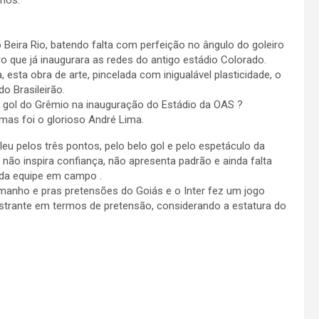
mos:
 Beira Rio, batendo falta com perfeição no ângulo do goleiro
ro que já inaugurara as redes do antigo estádio Colorado.
esta obra de arte, pincelada com inigualável plasticidade, o
do Brasileirão.
o gol do Grêmio na inauguração do Estádio da OAS ?
as foi o glorioso André Lima.
leu pelos três pontos, pelo belo gol e pelo espetáculo da
 não inspira confiança, não apresenta padrão e ainda falta
da equipe em campo .
manho e pras pretensões do Goiás e o Inter fez um jogo
strante em termos de pretensão, considerando a estatura do