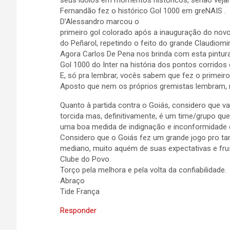
seus ídolos em momentos históricos, senão veja
Fernandão fez o histórico Gol 1000 em greNAIS .
D’Alessandro marcou o
primeiro gol colorado após a inauguração do novo
do Peñarol, repetindo o feito do grande Claudiomi
Agora Carlos De Pena nos brinda com esta pintura, 
Gol 1000 do Inter na história dos pontos corridos 
E, só pra lembrar, vocês sabem que fez o primeir
Aposto que nem os próprios gremistas lembram, m
Quanto à partida contra o Goiás, considero que va
torcida mas, definitivamente, é um time/grupo que
uma boa medida de indignação e inconformidade 
Considero que o Goiás fez um grande jogo pro ta
mediano, muito aquém de suas expectativas e fru
Clube do Povo.
Torço pela melhora e pela volta da confiabilidade.
Abraço
Tide França
Responder