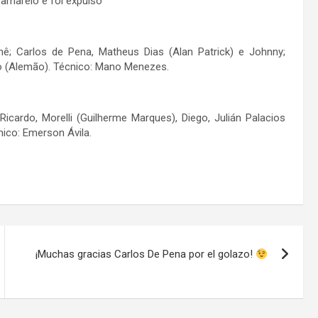
amarelo e foi expulso
ê; Carlos de Pena, Matheus Dias (Alan Patrick) e Johnny;
no (Alemão). Técnico: Mano Menezes.
icardo, Morelli (Guilherme Marques), Diego, Julián Palacios
nico: Emerson Ávila.
¡Muchas gracias Carlos De Pena por el golazo!