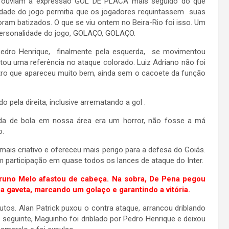
s ouviam a expressão GOL DE PLACA mais seguido do que
idade do jogo permitia que os jogadores requintassem suas
oram batizados. O que se viu ontem no Beira-Rio foi isso. Um
 personalidade do jogo, GOLAÇO, GOLAÇO.
Pedro Henrique, finalmente pela esquerda, se movimentou
tou uma referência no ataque colorado. Luiz Adriano não foi
utro que apareceu muito bem, ainda sem o cacoete da função
 pela direita, inclusive arrematando a gol .
tada de bola em nossa área era um horror, não fosse a má
o.
 mais criativo e ofereceu mais perigo para a defesa do Goiás.
 participação em quase todos os lances de ataque do Inter.
Bruno Melo afastou de cabeça. Na sobra, De Pena pegou
gaveta, marcando um golaço e garantindo a vitória.
tos. Alan Patrick puxou o contra ataque, arrancou driblando
 seguinte, Maguinho foi driblado por Pedro Henrique e deixou