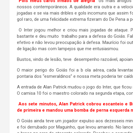
“Pois meus caros irmãos de alegria”
os mais antigo
nossos contemporâneos. A qualidade era outra e a veloc
jogadas e se via mais dribles e gols incomuns que assim f
gol raro, de uma felicidade extrema fizeram do De Pena a
O Inter jogou melhor e criou mais jogadas de ataque. 
bastante e deu muito trabalho para a defesa do Goiás. Fal
efetivo e não levou preocupação à defesa. Maurício foi o
de ligação mas com lampejos que me entusiasmou.
Bustos, vindo de lesão, teve desempenho razoável, apoiando
O maior perigo do Goiás foi a b ola aérea, cada levan
pontaria dos “esmeraldinos” e nossa meta poderia ter caíd
A entrada de Alan Patrick mudou o jogo do Inter, que ficou
O camisa 10 foi o maestro colorado na segunda etapa, com
Aos sete minutos, Alan Patrick cobrou escanteio e 
de primeira e mandou uma bomba de perna esquerda na 
O Goiás ainda teve um jogador expulso aos dezesseis minu
e foi derrubado por Maguinho, que levou amarelo. No lance