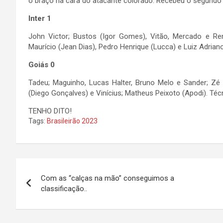
o braço na cara do atacante colorado. Recebeu o segundo 
Inter 1
John Victor; Bustos (Igor Gomes), Vitão, Mercado e Ren
Maurício (Jean Dias), Pedro Henrique (Lucca) e Luiz Adria
Goiás 0
Tadeu; Maguinho, Lucas Halter, Bruno Melo e Sander; Zé R
(Diego Gonçalves) e Vinícius; Matheus Peixoto (Apodi). Téc
TENHO DITO!
Tags:
Brasileirão 2023
Navegação
Com as “calças na mão” conseguimos a
de
classificação..
Post