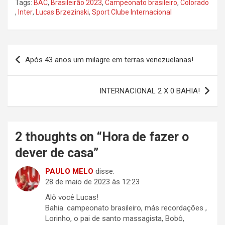
Tags:
BAC
,
Brasileirão 2023
,
Campeonato brasileiro
,
Colorado
,
Inter
,
Lucas Brzezinski
,
Sport Clube Internacional
Navegação
Após 43 anos um milagre em terras venezuelanas!
de
Post
INTERNACIONAL 2 X 0 BAHIA!
2 thoughts on “
Hora de fazer o
dever de casa
”
PAULO MELO
disse:
28 de maio de 2023 às 12:23
Alô você Lucas!
Bahia. campeonato brasileiro, más recordações ,
Lorinho, o pai de santo massagista, Bobô,