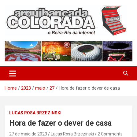
Skip
to
content
O Beira-Rio da Internet
Arquibancada Colorada
Home
2023
maio
27
Hora de fazer o dever de casa
LUCAS ROSA BRZEZINSKI
Hora de fazer o dever de casa
27 de maio de 2023
Lucas Rosa Brzezinski
2 Comments