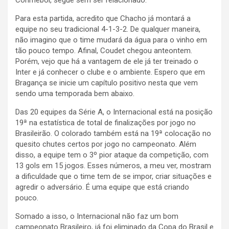
Conmebol, segue sem ser relacionado.
Para esta partida, acredito que Chacho já montará a
equipe no seu tradicional 4-1-3-2. De qualquer maneira,
não imagino que o time mudará da água para o vinho em
tão pouco tempo. Afinal, Coudet chegou anteontem.
Porém, vejo que há a vantagem de ele já ter treinado o
Inter e já conhecer o clube e o ambiente. Espero que em
Bragança se inicie um capítulo positivo nesta que vem
sendo uma temporada bem abaixo.
Das 20 equipes da Série A, o Internacional está na posição
19ª na estatística de total de finalizações por jogo no
Brasileirão. O colorado também está na 19ª colocação no
quesito chutes certos por jogo no campeonato. Além
disso, a equipe tem o 3º pior ataque da competição, com
13 gols em 15 jogos. Esses números, a meu ver, mostram
a dificuldade que o time tem de se impor, criar situações e
agredir o adversário. É uma equipe que está criando
pouco.
Somado a isso, o Internacional não faz um bom
campeonato Brasileiro, já foi eliminado da Copa do Brasil e