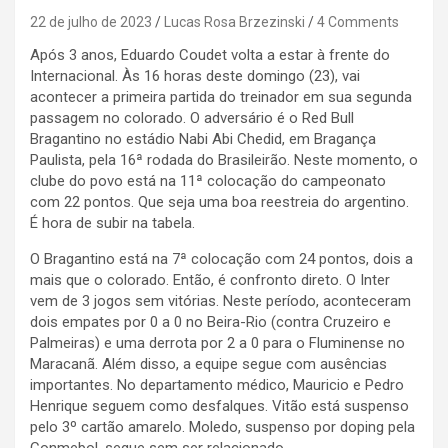
22 de julho de 2023
Lucas Rosa Brzezinski
4 Comments
Após 3 anos, Eduardo Coudet volta a estar à frente do
Internacional. Às 16 horas deste domingo (23), vai
acontecer a primeira partida do treinador em sua segunda
passagem no colorado. O adversário é o Red Bull
Bragantino no estádio Nabi Abi Chedid, em Bragança
Paulista, pela 16ª rodada do Brasileirão. Neste momento, o
clube do povo está na 11ª colocação do campeonato
com 22 pontos. Que seja uma boa reestreia do argentino.
É hora de subir na tabela.
O Bragantino está na 7ª colocação com 24 pontos, dois a
mais que o colorado. Então, é confronto direto. O Inter
vem de 3 jogos sem vitórias. Neste período, aconteceram
dois empates por 0 a 0 no Beira-Rio (contra Cruzeiro e
Palmeiras) e uma derrota por 2 a 0 para o Fluminense no
Maracanã. Além disso, a equipe segue com ausências
importantes. No departamento médico, Mauricio e Pedro
Henrique seguem como desfalques. Vitão está suspenso
pelo 3º cartão amarelo. Moledo, suspenso por doping pela