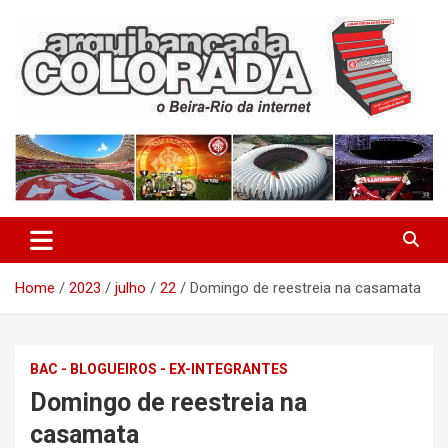
Skip
to
content
O Beira-Rio da Internet
Arquibancada Colorada
Home
2023
julho
22
Domingo de reestreia na casamata
BAC - BLOGUEIROS - EX-INTEGRANTES
Domingo de reestreia na
casamata