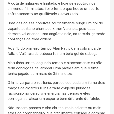
A cota de milagres é limitada, e hoje se esgotou nos
primeiros 45 minutos, foi o tempo que houve um certo
enfrentamento ao qualificados adversário.
Uma das coisas positivas foi finalmente surgir um gol do
viajante solitário chamado Enner Valência, pois essa
demora vai criando uma angústia nele, na torcida, gerando
cobranças de toda ordem.
Aos 46 do primeiro tempo Alan Patrick em cobrança de
falta e Valência de cabeça fez um belo gol de cabeça
Mas tinha um tal segundo tempo e sinceramente eu não
teria condições de lembrar uma partida em que o time
tenha jogado bem mais de 35 minutos.
O time vai para o vestiário, parece que cada um fuma dois
maços de cigarros ruins e falta oxigênio pulmões,
raciocínio no cérebro e energia nas pernas e eles
começam praticar um esporte bem diferente de futebol.
Não trocam passes e sim chutes, mais adiante ou mais
atrás do companheiro, que dificilmente consegue dominar