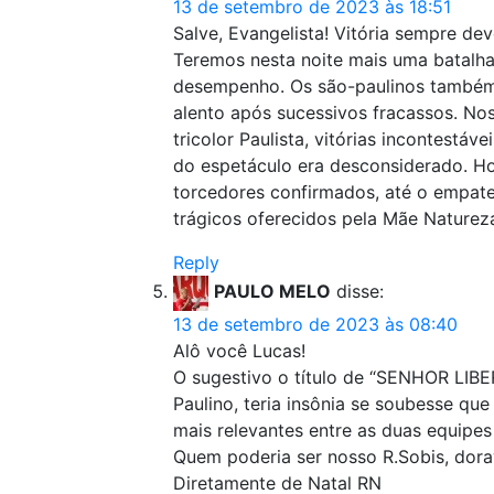
13 de setembro de 2023 às 18:51
Salve, Evangelista! Vitória sempre d
Teremos nesta noite mais uma batalha
desempenho. Os são-paulinos também,
alento após sucessivos fracassos. No
tricolor Paulista, vitórias incontestáv
do espetáculo era desconsiderado. Ho
torcedores confirmados, até o empate
trágicos oferecidos pela Mãe Naturez
Reply
PAULO MELO
disse:
13 de setembro de 2023 às 08:40
Alô você Lucas!
O sugestivo o título de “SENHOR LIB
Paulino, teria insônia se soubesse que
mais relevantes entre as duas equipe
Quem poderia ser nosso R.Sobis, dor
Diretamente de Natal RN