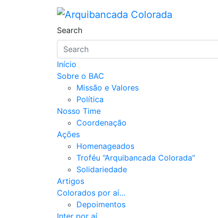
Skip
to
Arquibancada Colora
O Beira-Rio da Internet
content
Search
Início
Sobre o BAC
Missão e Valores
Política
Nosso Time
Coordenação
Ações
Homenageados
Troféu “Arquibancada Colorada”
Solidariedade
Artigos
Colorados por aí…
Depoimentos
Inter por aí…