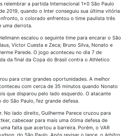
relembrar a partida Internacional 1×0 São Paulo
e 2019, quando o Inter conseguiu sua última vitória
nfronto, o colorado enfrentou o time paulista três
e uma derrota.
Hellmann escalou o seguinte time para encarar o São
laus, Víctor Cuesta e Zeca; Bruno Silva, Nonato e
uilherme Parede. O jogo aconteceu no dia 7 de
da da final da Copa do Brasil contra o Athletico
morou para criar grandes oportunidades. A melhor
aconteceu com cerca de 35 minutos quando Nonato
bis que disparou pelo lado esquerdo. O atacante
o do São Paulo, fez grande defesa.
r. No lado direito, Guilherme Parece cruzou para
ottker, cabecear para mais uma ótima defesa de
 uma falta que acertou a barreira. Porém, o VAR
son, do São Paulo. Após revisar o lance, o árbitro