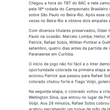
Chegou a hora do TBT do BAC e nele vamos 
pela 18ª rodada do Campeonato Brasileiro d
sobre São Paulo no Beira-Rio. Após esse co
vezes no Beira-Rio e obteve dois empates 
Com diversos titulares preservados, Odair 
Paulo na ocasião: Marcelo Lomba; Heitor, K
Patrick; Rafael Sobis, Willlian Pottker e G
setembro, quatro dias antes da partida de i
Paranaense em Curitiba.
O início de jogo não foi fácil e o Inter de
oportunidade colorada na primeira etapa 
acionou Patrick que passou para Rafael So
colorado chutou forte e Tiago Volpi, goleir
Na segunda etapa, o colorado voltou a cria
Wellington Silva, que entrou no lugar de P
Volpi. Aos 28 minutos, Rafael Sobis cobrou
acabou percebendo um toque de mão de Hud