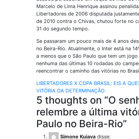
Marcelo de Lima Henrique assinou penalidad
Libertadores de 2006 disputada justamente
de 2010 contra o Chivas, chutou forte no c
31 do segundo tempo.
Se passaram um pouco mais de 4 anos dest
no Beira-Rio. Atualmente, o Inter está na 1
a menos que o São Paulo que tem um jogo 
nenhuma das últimas 10 rodadas do campeo
reencontrar o caminho das vitórias no Brasi
Navegação
LIBERTADORES X COPA BRASIL: EIS A QUE
VITÓRIA DA DETERMINAÇÃO
de
5 thoughts on “
O senh
Post
relembre a última vitó
Paulo no Beira-Rio
”
Simone Kuiava
disse: