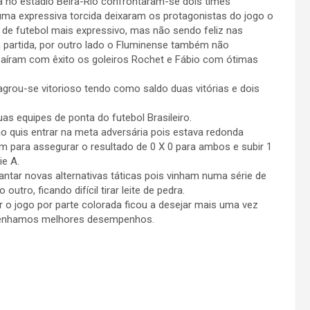
a no estádio Beira-Rio confrontaram-se dois times
a expressiva torcida deixaram os protagonistas do jogo o
 de futebol mais expressivo, mas não sendo feliz nas
a partida, por outro lado o Fluminense também não
saíram com êxito os goleiros Rochet e Fábio com ótimas
agrou-se vitorioso tendo como saldo duas vitórias e dois
as equipes de ponta do futebol Brasileiro.
o quis entrar na meta adversária pois estava redonda
m para assegurar o resultado de 0 X 0 para ambos e subir 1
ie A.
tar novas alternativas táticas pois vinham numa série de
utro, ficando difícil tirar leite de pedra.
r o jogo por parte colorada ficou a desejar mais uma vez
 tenhamos melhores desempenhos.