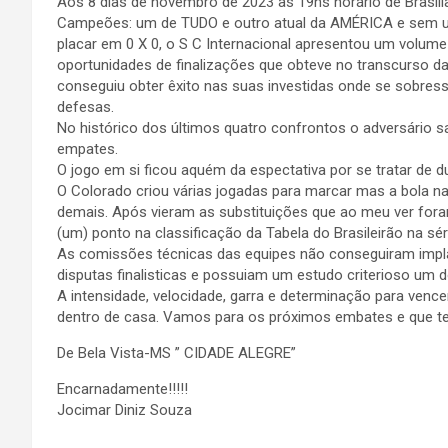
Aos 8 dias de novembro de 2023 as 19hs horário de Brasili
Campeões: um de TUDO e outro atual da AMÉRICA e sem um
placar em 0 X 0, o S C Internacional apresentou um volume
oportunidades de finalizações que obteve no transcurso d
conseguiu obter êxito nas suas investidas onde se sobres
defesas.
No histórico dos últimos quatro confrontos o adversário s
empates.
O jogo em si ficou aquém da espectativa por se tratar de du
O Colorado criou várias jogadas para marcar mas a bola na
demais. Após vieram as substituições que ao meu ver fora
(um) ponto na classificação da Tabela do Brasileirão na sér
As comissões técnicas das equipes não conseguiram implan
disputas finalisticas e possuiam um estudo criterioso um do o
A intensidade, velocidade, garra e determinação para vence
dentro de casa. Vamos para os próximos embates e que
De Bela Vista-MS ” CIDADE ALEGRE”
Encarnadamente!!!!!
Jocimar Diniz Souza