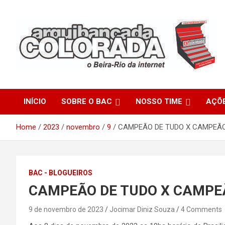
Skip
to
content
O Beira-Rio da Internet
Arquibancada Colorada
INÍCIO
SOBRE O BAC
NOSSO TIME
AÇÕ
Home
2023
novembro
9
CAMPEÃO DE TUDO X CAMPEÃ
BAC - BLOGUEIROS
CAMPEÃO DE TUDO X CAMPE
9 de novembro de 2023
Jocimar Diniz Souza
4 Comments