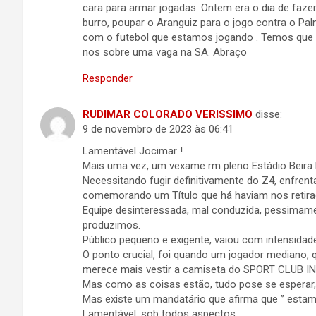
cara para armar jogadas. Ontem era o dia de faze
burro, poupar o Aranguiz para o jogo contra o Pa
com o futebol que estamos jogando . Temos que 
nos sobre uma vaga na SA. Abraço
Responder
RUDIMAR COLORADO VERISSIMO
disse:
9 de novembro de 2023 às 06:41
Lamentável Jocimar !
Mais uma vez, um vexame rm pleno Estádio Beira 
Necessitando fugir definitivamente do Z4, enfren
comemorando um Título que há haviam nos retira
Equipe desinteressada, mal conduzida, pessimame
produzimos.
Público pequeno e exigente, vaiou com intensidade, 
O ponto crucial, foi quando um jogador mediano, q
merece mais vestir a camiseta do SPORT CLUB 
Mas como as coisas estão, tudo pose se esperar,
Mas existe um mandatário que afirma que ” estam
Lamentável, sob todos aspectos.