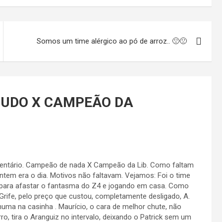
Somos um time alérgico ao pó de arroz.. 🙁🙁
TUDO X CAMPEÃO DA
omentário. Campeão de nada X Campeão da Lib. Como faltam
ntem era o dia. Motivos não faltavam. Vejamos: Foi o time
pts para afastar o fantasma do Z4 e jogando em casa. Como
ife, pelo preço que custou, completamente desligado, A.
huma na casinha . Maurício, o cara de melhor chute, não
ro, tira o Aranguiz no intervalo, deixando o Patrick sem um