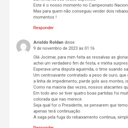
Este é o nosso momento no Campeonato Naciona
Mas para quem não conseguiu vender dois rebaixad
momentos !
Responder
Arioldo Roldan
disse:
9 de novembro de 2023 às 01:16
Olá Jocimar, para mim feita as ressalvas as gloria
achei um verdadeiro fim de festa, e minha surpre
Esperava uma disputa aguerrida, o time suando sa
Um centroavante contratado a peso de ouro, qu
a linha de impedimento, pwrde gols aos montes, i
Como na maioria das vezes, nossos atacantes qu
Em todo ano se tiver quatro boas partidas foi mu
colorada que nao merece.
Seja qual for o Presidente, se pensarem que temos
apenas terá continuação.
A saga pela fuga do rebaixamento continua, simpl
Responder