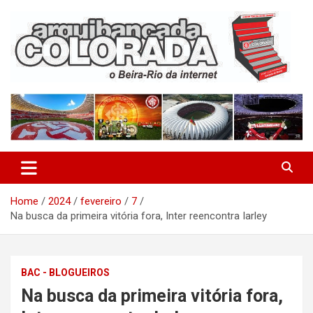
Skip
to
content
O Beira-Rio da Internet
Arquibancada Colorada
Home
2024
fevereiro
7
Na busca da primeira vitória fora, Inter reencontra Iarley
BAC - BLOGUEIROS
Na busca da primeira vitória fora,