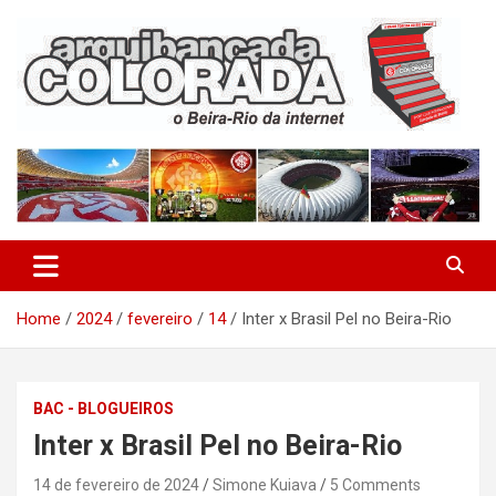
Skip
to
content
O Beira-Rio da Internet
Arquibancada Colorada
Home
2024
fevereiro
14
Inter x Brasil Pel no Beira-Rio
BAC - BLOGUEIROS
Inter x Brasil Pel no Beira-Rio
14 de fevereiro de 2024
Simone Kuiava
5 Comments