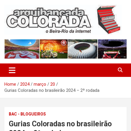
Skip
to
content
O Beira-Rio da Internet
Arquibancada Colorada
Home
2024
março
20
Gurias Coloradas no brasileirão 2024 – 2ª rodada
BAC - BLOGUEIROS
Gurias Coloradas no brasileirão