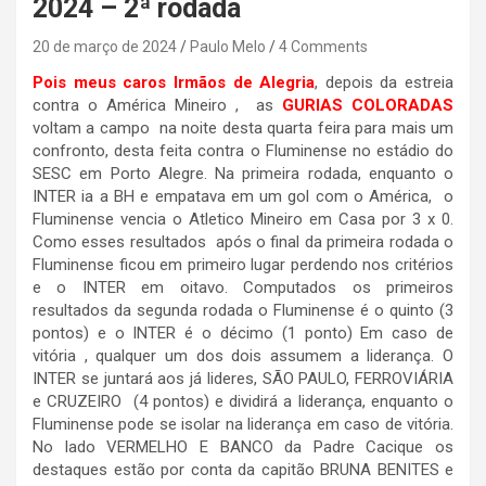
2024 – 2ª rodada
20 de março de 2024
Paulo Melo
4 Comments
Pois meus caros Irmãos de Alegria
, depois da estreia
contra o América Mineiro , as
GURIAS COLORADAS
voltam a campo na noite desta quarta feira para mais um
confronto, desta feita contra o Fluminense no estádio do
SESC em Porto Alegre. Na primeira rodada, enquanto o
INTER ia a BH e empatava em um gol com o América, o
Fluminense vencia o Atletico Mineiro em Casa por 3 x 0.
Como esses resultados após o final da primeira rodada o
Fluminense ficou em primeiro lugar perdendo nos critérios
e o INTER em oitavo. Computados os primeiros
resultados da segunda rodada o Fluminense é o quinto (3
pontos) e o INTER é o décimo (1 ponto) Em caso de
vitória , qualquer um dos dois assumem a liderança. O
INTER se juntará aos já lideres, SÃO PAULO, FERROVIÁRIA
e CRUZEIRO (4 pontos) e dividirá a liderança, enquanto o
Fluminense pode se isolar na liderança em caso de vitória.
No lado VERMELHO E BANCO da Padre Cacique os
destaques estão por conta da capitão BRUNA BENITES e