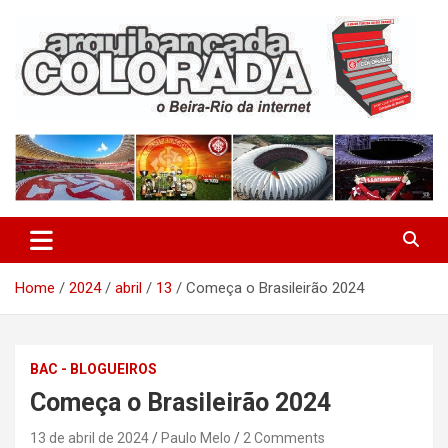
Skip
to
content
O Beira-Rio da Internet
Arquibancada Colorada
Home
2024
abril
13
Começa o Brasileirão 2024
BAC - BLOGUEIROS
Começa o Brasileirão 2024
13 de abril de 2024
Paulo Melo
2 Comments