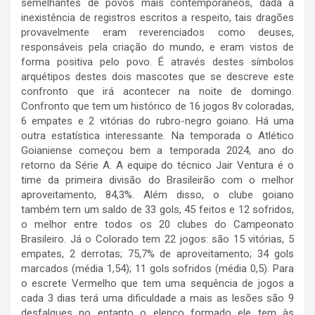
semelhantes de povos mais contemporâneos, dada a
inexistência de registros escritos a respeito, tais dragões
provavelmente eram reverenciados como deuses,
responsáveis pela criação do mundo, e eram vistos de
forma positiva pelo povo. É através destes símbolos
arquétipos destes dois mascotes que se descreve este
confronto que irá acontecer na noite de domingo.
Confronto que tem um histórico de 16 jogos 8v coloradas,
6 empates e 2 vitórias do rubro-negro goiano. Há uma
outra estatística interessante. Na temporada o Atlético
Goianiense começou bem a temporada 2024, ano do
retorno da Série A. A equipe do técnico Jair Ventura é o
time da primeira divisão do Brasileirão com o melhor
aproveitamento, 84,3%. Além disso, o clube goiano
também tem um saldo de 33 gols, 45 feitos e 12 sofridos,
o melhor entre todos os 20 clubes do Campeonato
Brasileiro. Já o Colorado tem 22 jogos: são 15 vitórias, 5
empates, 2 derrotas; 75,7% de aproveitamento; 34 gols
marcados (média 1,54); 11 gols sofridos (média 0,5). Para
o escrete Vermelho que tem uma sequência de jogos a
cada 3 dias terá uma dificuldade a mais as lesões são 9
desfalques no entanto o elenco formado ele tem às