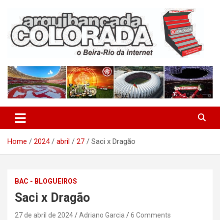
Skip
to
content
O Beira-Rio da Internet
Arquibancada Colorada
Home
2024
abril
27
Saci x Dragão
BAC - BLOGUEIROS
Saci x Dragão
27 de abril de 2024
Adriano Garcia
6 Comments