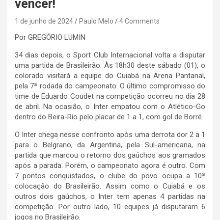
vencer!
1 de junho de 2024
Paulo Melo
4 Comments
Por GREGÓRIO LUMIN
34 dias depois, o Sport Club Internacional volta a disputar
uma partida de Brasileirão. Às 18h30 deste sábado (01), o
colorado visitará a equipe do Cuiabá na Arena Pantanal,
pela 7ª rodada do campeonato. O último compromisso do
time de Eduardo Coudet na competição ocorreu no dia 28
de abril. Na ocasião, o Inter empatou com o Atlético-Go
dentro do Beira-Rio pelo placar de 1 a 1, com gol de Borré.
O Inter chega nesse confronto após uma derrota dor 2 a 1
para o Belgrano, da Argentina, pela Sul-americana, na
partida que marcou o retorno dos gaúchos aos gramados
após a parada. Porém, o campeonato agora é outro. Com
7 pontos conquistados, o clube do povo ocupa a 10ª
colocação do Brasileirão. Assim como o Cuiabá e os
outros dois gaúchos, o Inter tem apenas 4 partidas na
competição. Por outro lado, 10 equipes já disputaram 6
jogos no Brasileirão.