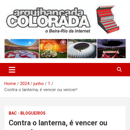
Skip
to
content
O Beira-Rio da Internet
Arquibancada Colorada
Home
2024
junho
1
Contra o lanterna, é vencer ou vencer!
BAC - BLOGUEIROS
Contra o lanterna, é vencer ou