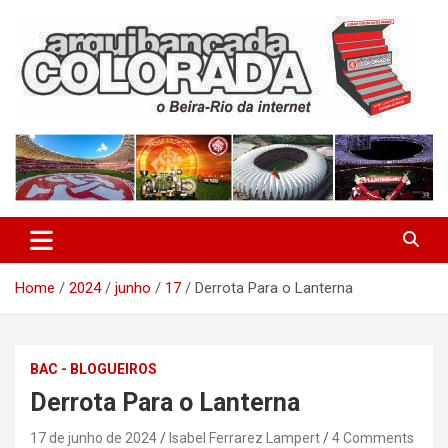
Skip
to
content
O Beira-Rio da Internet
Arquibancada Colorada
Home
2024
junho
17
Derrota Para o Lanterna
BAC - BLOGUEIROS
Derrota Para o Lanterna
17 de junho de 2024
Isabel Ferrarez Lampert
4 Comments