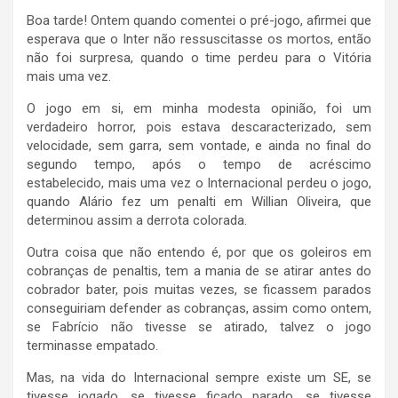
Boa tarde! Ontem quando comentei o pré-jogo, afirmei que
esperava que o Inter não ressuscitasse os mortos, então
não foi surpresa, quando o time perdeu para o Vitória
mais uma vez.
O jogo em si, em minha modesta opinião, foi um
verdadeiro horror, pois estava descaracterizado, sem
velocidade, sem garra, sem vontade, e ainda no final do
segundo tempo, após o tempo de acréscimo
estabelecido, mais uma vez o Internacional perdeu o jogo,
quando Alário fez um penalti em Willian Oliveira, que
determinou assim a derrota colorada.
Outra coisa que não entendo é, por que os goleiros em
cobranças de penaltis, tem a mania de se atirar antes do
cobrador bater, pois muitas vezes, se ficassem parados
conseguiriam defender as cobranças, assim como ontem,
se Fabrício não tivesse se atirado, talvez o jogo
terminasse empatado.
Mas, na vida do Internacional sempre existe um SE, se
tivesse jogado, se tivesse ficado parado, se tivesse