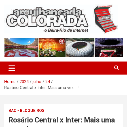
Skip
to
content
O Beira-Rio da Internet
Arquibancada Colorada
Home
2024
julho
24
Rosário Central x Inter: Mais uma vez… !
BAC - BLOGUEIROS
Rosário Central x Inter: Mais uma