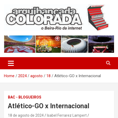
Skip
to
content
O Beira-Rio da Internet
Arquibancada Colorada
Home
2024
agosto
18
Atlético-GO x Internacional
BAC - BLOGUEIROS
Atlético-GO x Internacional
18 de agosto de 2024
Isabel Ferrarez Lampert