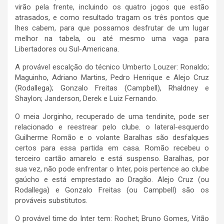
virão pela frente, incluindo os quatro jogos que estão
atrasados, e como resultado tragam os três pontos que
lhes cabem, para que possamos desfrutar de um lugar
melhor na tabela, ou até mesmo uma vaga para
Libertadores ou Sul-Americana.
A provável escalção do técnico Umberto Louzer: Ronaldo;
Maguinho, Adriano Martins, Pedro Henrique e Alejo Cruz
(Rodallega); Gonzalo Freitas (Campbell), Rhaldney e
Shaylon; Janderson, Derek e Luiz Fernando.
O meia Jorginho, recuperado de uma tendinite, pode ser
relacionado e reestrear pelo clube. o lateral-esquerdo
Guilherme Romão e o volante Baralhas são desfalques
certos para essa partida em casa. Romão recebeu o
terceiro cartão amarelo e está suspenso. Baralhas, por
sua vez, não pode enfrentar o Inter, pois pertence ao clube
gaúcho e está emprestado ao Dragão. Alejo Cruz (ou
Rodallega) e Gonzalo Freitas (ou Campbell) são os
prováveis substitutos.
O provável time do Inter tem: Rochet; Bruno Gomes, Vitão