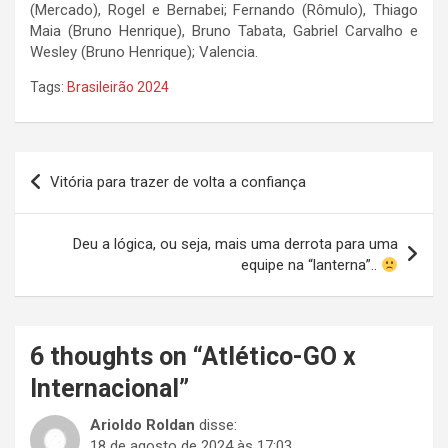
(Mercado), Rogel e Bernabei; Fernando (Rômulo), Thiago
Maia (Bruno Henrique), Bruno Tabata, Gabriel Carvalho e
Wesley (Bruno Henrique); Valencia.
Tags:
Brasileirão 2024
Navegação
Vitória para trazer de volta a confiança
de
Post
Deu a lógica, ou seja, mais uma derrota para uma
equipe na “lanterna”..
6 thoughts on “
Atlético-GO x
Internacional
”
Arioldo Roldan
disse:
18 de agosto de 2024 às 17:03