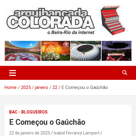
Skip
to
content
O Beira-Rio da Internet
Arquibancada Colorada
Home
2025
janeiro
22
E Começou o Gaúchão
BAC - BLOGUEIROS
E Começou o Gaúchão
22 de janeiro de 2025
Isabel Ferrarez Lampert