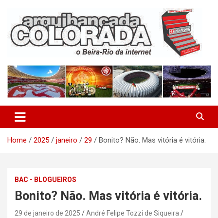
Skip
to
content
O Beira-Rio da Internet
Arquibancada Colorada
Home
2025
janeiro
29
Bonito? Não. Mas vitória é vitória.
BAC - BLOGUEIROS
Bonito? Não. Mas vitória é vitória.
29 de janeiro de 2025
André Felipe Tozzi de Siqueira