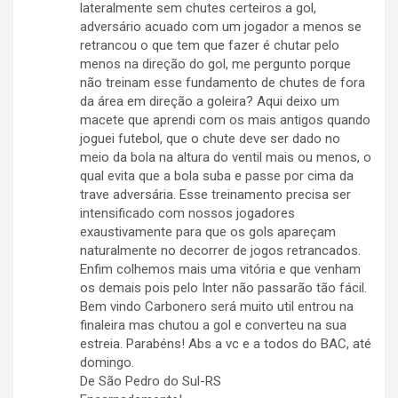
lateralmente sem chutes certeiros a gol,
adversário acuado com um jogador a menos se
retrancou o que tem que fazer é chutar pelo
menos na direção do gol, me pergunto porque
não treinam esse fundamento de chutes de fora
da área em direção a goleira? Aqui deixo um
macete que aprendi com os mais antigos quando
joguei futebol, que o chute deve ser dado no
meio da bola na altura do ventil mais ou menos, o
qual evita que a bola suba e passe por cima da
trave adversária. Esse treinamento precisa ser
intensificado com nossos jogadores
exaustivamente para que os gols apareçam
naturalmente no decorrer de jogos retrancados.
Enfim colhemos mais uma vitória e que venham
os demais pois pelo Inter não passarão tão fácil.
Bem vindo Carbonero será muito util entrou na
finaleira mas chutou a gol e converteu na sua
estreia. Parabéns! Abs a vc e a todos do BAC, até
domingo.
De São Pedro do Sul-RS