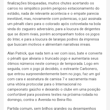
finalizações bloqueadas, muitos chutes acertando os
carros no simpático porém perigoso estacionamento do
estádio, nada de relevante acontecia e o empate parecia
inevitável, mas, novamente com polemicas, o juiz assinala
um pênalti claro para o colorado após cotovelada na bola
vinda do zagueiro adversário, para a loucura de dirigentes
que se dizem rivais, porém acompanham todos os jogos
do Inter, e para a loucura de laranjas podres da imprensa
que buscam motivos e alimentam narrativas irreais.
Alan Patrick, que nada tem a ver com isso, bate e converte
o pênalti que aliviaria o truncado jogo e aumentaria seus
ótimos números neste começo de temporada. Logo em
seguida, com o jogo já decidido, o estreante Carbonero,
que entrou surpreendentemente bem no jogo, faz um gol
com cara e assinatura de camisa 7 e sacramenta mais
uma vitória protocolar para o Internacional no
campeonato gaúcho e deixando o clube em uma posição
confortável para possíveis testes na próxima rodada no
domingo, contra o Avenida no Beira-Rio.
Partida comum, sem brilhos grandes ou desempenhos