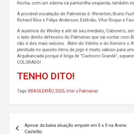
Rocha, com um edema na panturrilha esquerda, também es
A provável escalação do Palmeiras é: Weverton; Bruno Fuch
Richard Ríos e Felipe Anderson; Estêvão, Vitor Roque e Fa
A ausência do Wesley e até de seu imediato, Cabonero, s
o lado direito defensivo do Palmeiras que vai contar com
não é dos mais velozes. Além do Vitinho e do Romero o 
plenitude no quesito ritmo de jogo é muito valioso para uma
Arquibancada porque é briga de “Cachorro Grande”, sepa
COLORADO!
TENHO DITO!
Tags:
BRASILEIRÃO 2025
,
Inter x Palmeiras
Navegação
Apesar da baixa atuação empate em 0 x 0 na Arena
de
Castelão