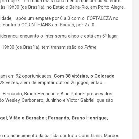
 pra hoje? Tem nada mais nada menos que um duelo entre
s 19h30 (de Brasília), no Estádio Beira-Rio, em Porto Alegre.
bilidade, após um empate por 0 a 0 com o FORTALEZA no
 contra o CORINTHIANS em Barueri, por 2 a 0.
liderança, enquanto o Inter soma cinco e está em 5º lugar.
às 19h30 (de Brasília), tem transmissão do
Prime
taram em 92 oportunidades.
Com 38 vitórias, o Colorado
8 vezes, além de empatar outros 26 jogos, então…
 Fernando, Bruno Henrique e Alan Patrick, preservados
o Wesley, Carbonero, Juninho e Victor Gabriel que são
gel, Vitão e Bernabei; Fernando, Bruno Henrique,
ou no aquecimento da partida contra o Corinthians. Marcos