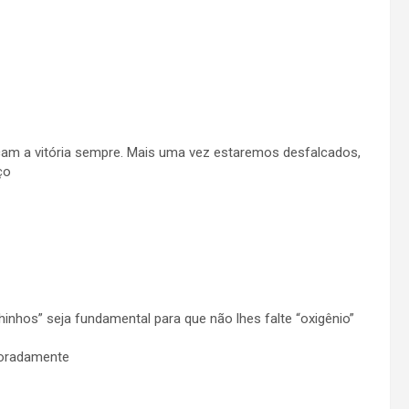
scam a vitória sempre. Mais uma vez estaremos desfalcados,
ço
nhos” seja fundamental para que não lhes falte “oxigênio”
loradamente