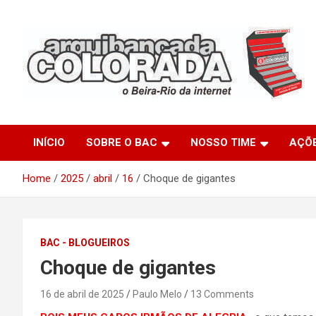
Skip
to
content
O Beira-Rio da Internet
Arquibancada Colorada
INÍCIO
SOBRE O BAC
NOSSO TIME
AÇÕ
Home
2025
abril
16
Choque de gigantes
BAC - BLOGUEIROS
Choque de gigantes
16 de abril de 2025
Paulo Melo
13 Comments