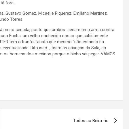
tá fora.
s, Gustavo Gómez, Micael e Piquerez; Emiliano Martínez,
cundo Torres.
erá muito sentida, posto que ambos seriam uma arma contra
 Bruno Fuchs, um velho conhecido nosso que sabidamente
INTER tem o trunfo Tabata que mesmo ´não estando na
 eventualidade. Dito isso , tirem as crianças da Sala, da
rem os homens dos meninos porque o bicho vai pegar. VAMOS
Todos ao Beira-rio