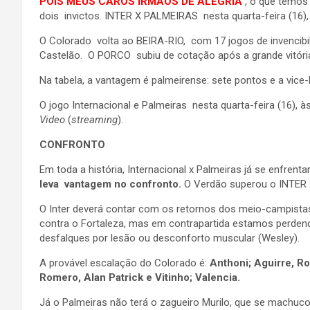
POIS MEUS CAROS IRMÃOS DE ALEGRIA
, o que temos
dois invictos. INTER X PALMEIRAS nesta quarta-feira (16), à
O Colorado volta ao BEIRA-RIO, com 17 jogos de invenci
Castelão. O PORCO subiu de cotação após a grande vitória
Na tabela, a vantagem é palmeirense: sete pontos e a vice-
O jogo Internacional e Palmeiras nesta quarta-feira (16), 
Video
(
streaming
).
CONFRONTO
Em toda a história, Internacional x Palmeiras já se enfren
leva vantagem no confronto.
O Verdão superou o INTER 2
O Inter deverá contar com os retornos dos meio-campistas
contra o Fortaleza, mas em contrapartida estamos perdend
desfalques por lesão ou desconforto muscular (Wesley).
A provável escalação do Colorado é:
Anthoni; Aguirre, Ro
Romero, Alan Patrick e Vitinho; Valencia.
Já o Palmeiras não terá o zagueiro Murilo, que se machuc