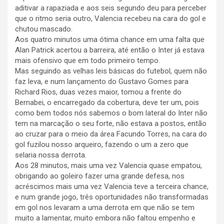
aditivar a rapaziada e aos seis segundo deu para perceber
que o ritmo seria outro, Valencia recebeu na cara do gol e
chutou mascado.
Aos quatro minutos uma ótima chance em uma falta que
Alan Patrick acertou a barreira, até então o Inter já estava
mais ofensivo que em todo primeiro tempo.
Mas seguindo as velhas leis básicas do futebol, quem não
faz leva, e num lançamento do Gustavo Gomes para
Richard Rios, duas vezes maior, tomou a frente do
Bernabei, o encarregado da cobertura, deve ter um, pois
como bem todos nós sabemos o bom lateral do Inter não
tem na marcação o seu forte, não estava a postos, então
ao cruzar para o meio da área Facundo Torres, na cara do
gol fuzilou nosso arqueiro, fazendo o um a zero que
selaria nossa derrota.
Aos 28 minutos, mais uma vez Valencia quase empatou,
obrigando ao goleiro fazer uma grande defesa, nos
acréscimos mais uma vez Valencia teve a terceira chance,
e num grande jogo, três oportunidades não transformadas
em gol nos levaram a uma derrota em que não se tem
muito a lamentar, muito embora não faltou empenho e