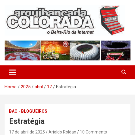
Skip
to
content
O Beira-Rio da Internet
Arquibancada Colorada
Home
2025
abril
17
Estratégia
BAC - BLOGUEIROS
Estratégia
17 de abril de 2025
Arioldo Roldan
10 Comments