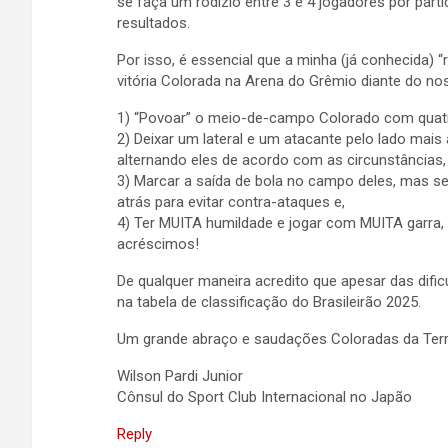
se faça um rodízio entre 3 e 4 jogadores por par
resultados.
Por isso, é essencial que a minha (já conhecida
vitória Colorada na Arena do Grêmio diante do nosso
1) “Povoar” o meio-de-campo Colorado com quatr
2) Deixar um lateral e um atacante pelo lado mais
alternando eles de acordo com as circunstâncias,
3) Marcar a saída de bola no campo deles, mas se
atrás para evitar contra-ataques e,
4) Ter MUITA humildade e jogar com MUITA garra, t
acréscimos!
De qualquer maneira acredito que apesar das difi
na tabela de classificação do Brasileirão 2025.
Um grande abraço e saudações Coloradas da Terr
Wilson Pardi Junior
Cônsul do Sport Club Internacional no Japão
Reply