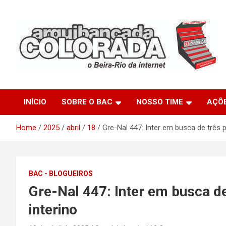
Skip
to
content
O Beira-Rio da Internet
Arquibancada Colorada
INÍCIO
SOBRE O BAC
NOSSO TIME
AÇÕ
Home
2025
abril
18
Gre-Nal 447: Inter em busca de três p
BAC - BLOGUEIROS
Gre-Nal 447: Inter em busca de
interino