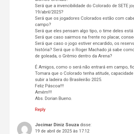
Será que a invencibilidade do Colorado de SETE j
19/abril/2025?
Será que os jogadores Colorados estão com cabeç
campo?
Será que eles pensam algo tipo, o time deles est
Será que caso sairmos na frente no placar, cons
Será que caso o jogo estiver encardido, os reserva
história? Será que o Roger Machado já sabe como 
de goleada, o Grêmio dentro da Arena?
É Amigos, como o será não entrará em campo, fi
Tomara que o Colorado tenha atitude, capacidade 
subir a ladeira do Brasileirão 2025.
Feliz Páscoa!!!
Amém!!!
Abs. Dorian Bueno.
Reply
Jocimar Diniz Souza
disse:
19 de abril de 2025 às 17:12