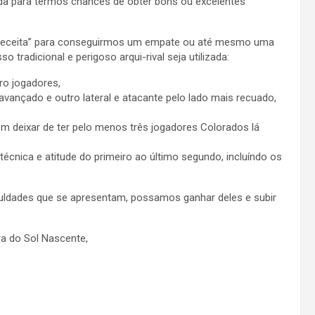
tida para termos chances de obter bons ou excelentes
) “receita” para conseguirmos um empate ou até mesmo uma
 tradicional e perigoso arqui-rival seja utilizada:
o jogadores,
 avançado e outro lateral e atacante pelo lado mais recuado,
m deixar de ter pelo menos três jogadores Colorados lá
écnica e atitude do primeiro ao último segundo, incluíndo os
culdades que se apresentam, possamos ganhar deles e subir
a do Sol Nascente,