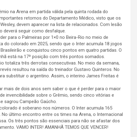
rêmio na Arena em partida válida pela quinta rodada do
r importantes retornos do Departamento Médico, visto que os
 Wesley, devem aparecer na lista de relacionados. Com lesão
ro deverá seguir como desfalque.
der para o Palmeiras por 1×0 no Beira-Rio no meio de
ota do colorado em 2025, sendo que o Inter acumula 18 jogos
 Brasileirão e conquistou cinco pontos em quatro partidas. O
anhã está na 17ª posição com três pontos somados.
io totaliza três derrotas consecutivas. No meio da semana,
 revés resultou na saída do treinador Gustavo Quinteros. No
 substituir o argentino. Assim, o interino James Freitas é
izar mais de dois anos sem saber o que é perder para o maior
e invencibilidade sobre o Grêmio, sendo cinco vitórias e
r se sagrou Campeão Gaúcho.
o colorado é soberano nos números. O Inter acumula 165
. No último encontro entre os times na Arena, o Internacional
essa. Os três pontos são essenciais para não se afastar dos
Rebaixamento. VAMO INTER! AMANHÃ TEMOS QUE VENCER!