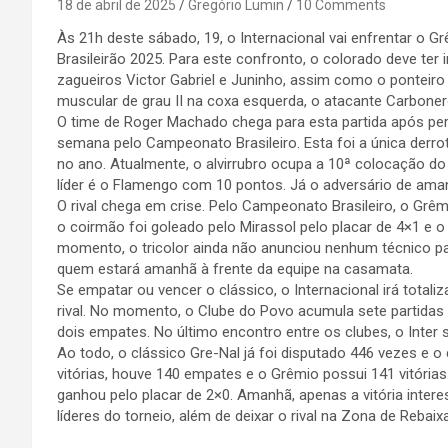
18 de abril de 2025
Gregório Lumin
10 Comments
Às 21h deste sábado, 19, o Internacional vai enfrentar o G
Brasileirão 2025. Para este confronto, o colorado deve te
zagueiros Victor Gabriel e Juninho, assim como o ponteiro
muscular de grau II na coxa esquerda, o atacante Carbone
O time de Roger Machado chega para esta partida após per
semana pelo Campeonato Brasileiro. Esta foi a única derr
no ano. Atualmente, o alvirrubro ocupa a 10ª colocação do
líder é o Flamengo com 10 pontos. Já o adversário de am
O rival chega em crise. Pelo Campeonato Brasileiro, o Grêm
o coirmão foi goleado pelo Mirassol pelo placar de 4×1 e o
momento, o tricolor ainda não anunciou nenhum técnico para
quem estará amanhã à frente da equipe na casamata.
Se empatar ou vencer o clássico, o Internacional irá total
rival. No momento, o Clube do Povo acumula sete partidas d
dois empates. No último encontro entre os clubes, o Inte
Ao todo, o clássico Gre-Nal já foi disputado 446 vezes e 
vitórias, houve 140 empates e o Grêmio possui 141 vitórias
ganhou pelo placar de 2×0. Amanhã, apenas a vitória inter
líderes do torneio, além de deixar o rival na Zona de 