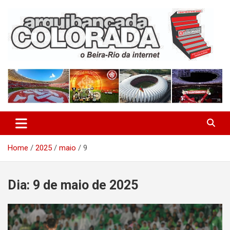
Skip
to
content
O Beira-Rio da Internet
Arquibancada Colorada
Home
2025
maio
9
Dia:
9 de maio de 2025