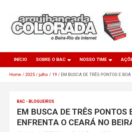
Skip
to
content
O Beira-Rio da Internet
Arquibancada Colorada
INÍCIO
SOBRE O BAC
NOSSO TIME
AÇÕ
Home
2025
julho
19
EM BUSCA DE TRÊS PONTOS E BOA 
BAC - BLOGUEIROS
EM BUSCA DE TRÊS PONTOS 
ENFRENTA O CEARÁ NO BEIR