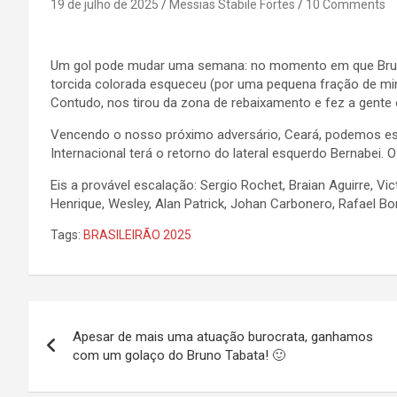
19 de julho de 2025
Messias Stabile Fortes
10 Comments
Um gol pode mudar uma semana: no momento em que Bruno 
torcida colorada esqueceu (por uma pequena fração de minu
Contudo, nos tirou da zona de rebaixamento e fez a gente o
Vencendo o nosso próximo adversário, Ceará, podemos est
Internacional terá o retorno do lateral esquerdo Bernabei.
Eis a provável escalação: Sergio Rochet, Braian Aguirre, Vic
Henrique, Wesley, Alan Patrick, Johan Carbonero, Rafael Bor
Tags:
BRASILEIRÃO 2025
Navegação
Apesar de mais uma atuação burocrata, ganhamos
de
com um golaço do Bruno Tabata! 🙂
Post