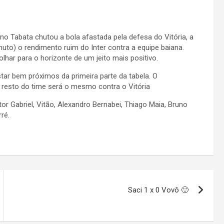
Tabata chutou a bola afastada pela defesa do Vitória, a
to) o rendimento ruim do Inter contra a equipe baiana.
lhar para o horizonte de um jeito mais positivo.
ar bem próximos da primeira parte da tabela. O
 O resto do time será o mesmo contra o Vitória
tor Gabriel, Vitão, Alexandro Bernabei, Thiago Maia, Bruno
ré.
Saci 1 x 0 Vovô 🙂