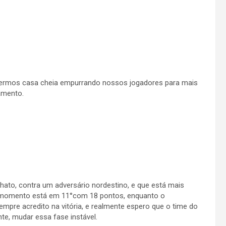
ermos casa cheia empurrando nossos jogadores para mais
amento.
hato, contra um adversário nordestino, e que está mais
é o momento está em 11°com 18 pontos, enquanto o
mpre acredito na vitória, e realmente espero que o time do
e, mudar essa fase instável.