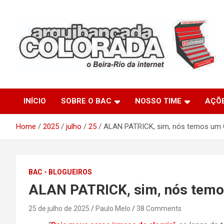
Skip
to
content
O Beira-Rio da Internet
Arquibancada Colorada
INÍCIO
SOBRE O BAC
NOSSO TIME
AÇÕ
Home
2025
julho
25
ALAN PATRICK, sim, nós temos um 
BAC - BLOGUEIROS
ALAN PATRICK, sim, nós temo
25 de julho de 2025
Paulo Melo
38 Comments