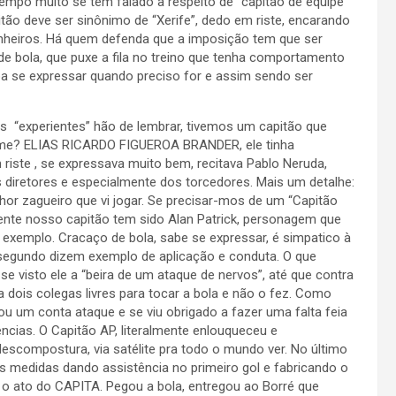
tempo muito se tem falado a respeito de “capitão de equipe”
itão deve ser sinônimo de “Xerife”, dedo em riste, encarando
anheiros. Há quem defenda que a imposição tem que ser
de bola, que puxe a fila no treino que tenha comportamento
ba se expressar quando preciso for e assim sendo ser
s “experientes” hão de lembrar, tivemos um capitão que
nome? ELIAS RICARDO FIGUEROA BRANDER, ele tinha
 riste , se expressava muito bem, recitava Pablo Neruda,
 diretores e especialmente dos torcedores. Mais um detalhe:
lhor zagueiro que vi jogar. Se precisar-mos de um “Capitão
nte nosso capitão tem sido Alan Patrick, personagem que
l exemplo. Cracaço de bola, sabe se expressar, é simpatico à
 segundo dizem exemplo de aplicação e conduta. O que
e visto ele a “beira de um ataque de nervos”, até que contra
 dois colegas livres para tocar a bola e não o fez. Como
u um conta ataque e se viu obrigado a fazer uma falta feia
cias. O Capitão AP, literalmente enlouqueceu e
scompostura, via satélite pra todo o mundo ver. No último
as medidas dando assistência no primeiro gol e fabricando o
 o ato do CAPITA. Pegou a bola, entregou ao Borré que