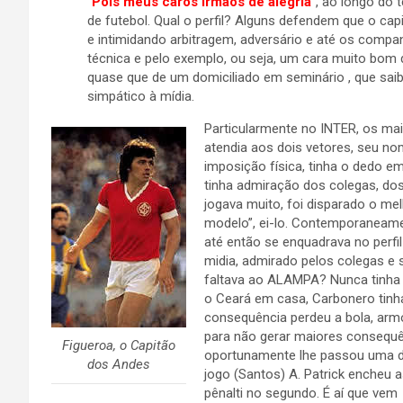
“
Pois meus caros irmaos de alegria
“
, ao longo do 
de futebol. Qual o perfil? Alguns defendem que o cap
e intimidando arbitragem, adversário e até os comp
técnica e pelo exemplo, ou seja, um cara muito bom 
quase que de um domiciliado em seminário , que sai
simpático à mídia.
Particularmente no INTER, os mai
atendia aos dois vetores, seu 
imposição física, tinha o dedo em
tinha admiração dos colegas, dos
jogava muito, foi disparado o me
modelo”, ei-lo. Contemporaneame
até então se enquadrava no perfi
midia, admirado pelos colegas e
faltava ao ALAMPA? Nunca tinha s
o Ceará em casa, Carbonero tinha
consequência perdeu a bola, armo
para não gerar maiores consequên
Figueroa, o Capitão
oportunamente lhe passou uma de
dos Andes
jogo (Santos) A. Patrick encheu 
pênalti no segundo. É aí que vem