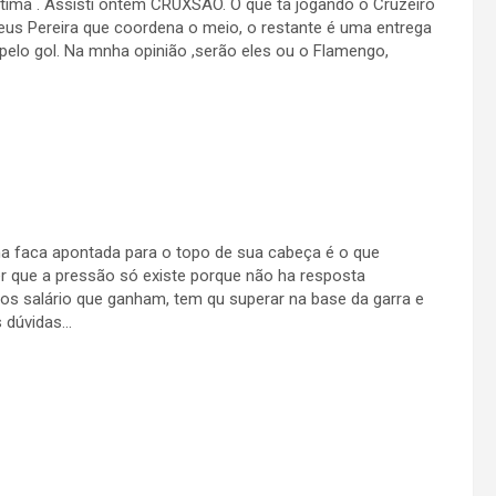
ima . Assisti ontem CRUXSAO. O que tá jogando o Cruzeiro
eus Pereira que coordena o meio, o restante é uma entrega
pelo gol. Na mnha opinião ,serão eles ou o Flamengo,
a faca apontada para o topo de sua cabeça é o que
que a pressão só existe porque não ha resposta
os salário que ganham, tem qu superar na base da garra e
s dúvidas…