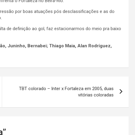
frenta o Fortaleza no Beira-Rio.
pressão por boas atuações pós desclassificações e as do
.
lta de definição ao gol, faz estacionarmos do meio pra baixo
tão, Juninho, Bernabei; Thiago Maia, Alan Rodríguez,
TBT colorado – Inter x Fortaleza em 2005, duas
vitórias coloradas
a
”