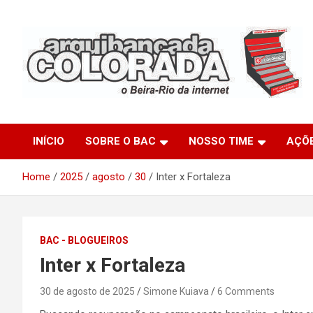
Skip
to
content
O Beira-Rio da Internet
Arquibancada Colorada
INÍCIO
SOBRE O BAC
NOSSO TIME
AÇÕ
Home
2025
agosto
30
Inter x Fortaleza
BAC - BLOGUEIROS
Inter x Fortaleza
30 de agosto de 2025
Simone Kuiava
6 Comments