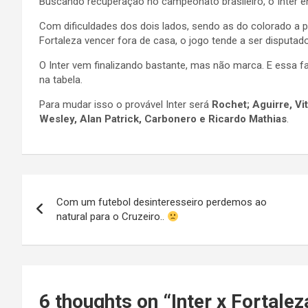
Buscando recuperação no campeonato brasileiro, o Inter en
Com dificuldades dos dois lados, sendo as do colorado a 
Fortaleza vencer fora de casa, o jogo tende a ser disputado
O Inter vem finalizando bastante, mas não marca. E essa fa
na tabela.
Para mudar isso o provável Inter será
Rochet; Aguirre, Vi
Wesley, Alan Patrick, Carbonero e Ricardo Mathias
.
Navegação
Com um futebol desinteresseiro perdemos ao
de
natural para o Cruzeiro..
Post
6 thoughts on “
Inter x Fortalez