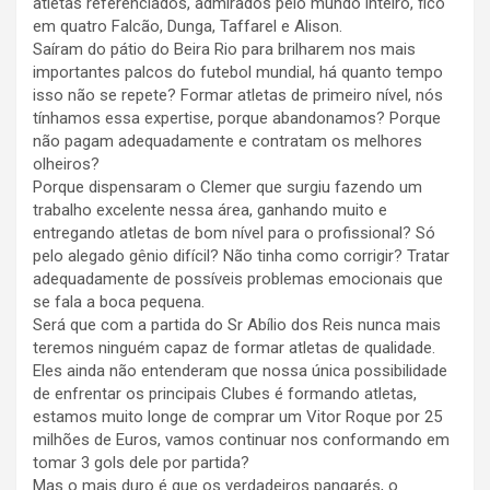
atletas referenciados, admirados pelo mundo inteiro, fico
em quatro Falcão, Dunga, Taffarel e Alison.
Saíram do pátio do Beira Rio para brilharem nos mais
importantes palcos do futebol mundial, há quanto tempo
isso não se repete? Formar atletas de primeiro nível, nós
tínhamos essa expertise, porque abandonamos? Porque
não pagam adequadamente e contratam os melhores
olheiros?
Porque dispensaram o Clemer que surgiu fazendo um
trabalho excelente nessa área, ganhando muito e
entregando atletas de bom nível para o profissional? Só
pelo alegado gênio difícil? Não tinha como corrigir? Tratar
adequadamente de possíveis problemas emocionais que
se fala a boca pequena.
Será que com a partida do Sr Abílio dos Reis nunca mais
teremos ninguém capaz de formar atletas de qualidade.
Eles ainda não entenderam que nossa única possibilidade
de enfrentar os principais Clubes é formando atletas,
estamos muito longe de comprar um Vitor Roque por 25
milhões de Euros, vamos continuar nos conformando em
tomar 3 gols dele por partida?
Mas o mais duro é que os verdadeiros pangarés, o