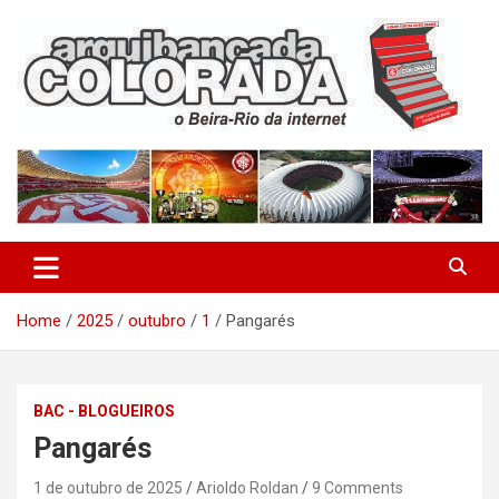
Skip
to
content
O Beira-Rio da Internet
Arquibancada Colorada
Home
2025
outubro
1
Pangarés
BAC - BLOGUEIROS
Pangarés
1 de outubro de 2025
Arioldo Roldan
9 Comments