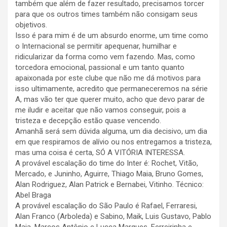
também que além de fazer resultado, precisamos torcer
para que os outros times também não consigam seus
objetivos.
Isso é para mim é de um absurdo enorme, um time como
o Internacional se permitir apequenar, humilhar e
ridicularizar da forma como vem fazendo. Mas, como
torcedora emocional, passional e um tanto quanto
apaixonada por este clube que não me dá motivos para
isso ultimamente, acredito que permaneceremos na série
A, mas vão ter que querer muito, acho que devo parar de
me iludir e aceitar que não vamos conseguir, pois a
tristeza e decepção estão quase vencendo.
Amanhã será sem dúvida alguma, um dia decisivo, um dia
em que respiramos de alívio ou nos entregamos a tristeza,
mas uma coisa é certa, SÓ A VITÓRIA INTERESSA.
A provável escalação do time do Inter é: Rochet, Vitão,
Mercado, e Juninho, Aguirre, Thiago Maia, Bruno Gomes,
Alan Rodriguez, Alan Patrick e Bernabei, Vitinho. Técnico:
Abel Braga
A provável escalação do São Paulo é Rafael, Ferraresi,
Alan Franco (Arboleda) e Sabino, Maik, Luis Gustavo, Pablo