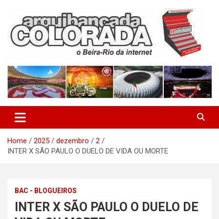
Skip
to
content
O Beira-Rio da Internet
Arquibancada Colorada
Home
2025
dezembro
2
INTER X SÃO PAULO O DUELO DE VIDA OU MORTE
BAC - BLOGUEIROS
INTER X SÃO PAULO O DUELO DE