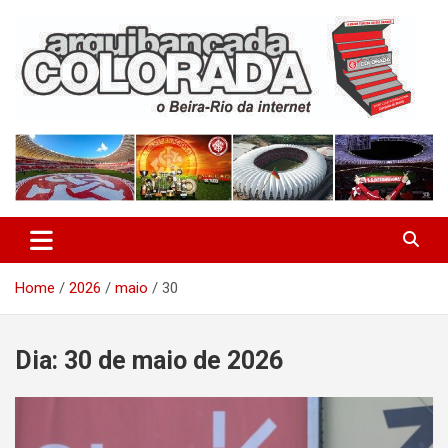
Skip
to
content
O Beira-Rio da Internet
Arquibancada Colorada
Home
2026
maio
30
Dia:
30 de maio de 2026