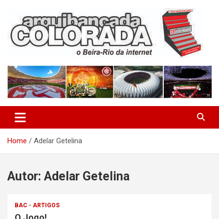
Skip
to
content
O Beira-Rio da Internet
Arquibancada Colorada
Home
Adelar Getelina
Autor:
Adelar Getelina
BAC - ARTIGOS
O Jogo!