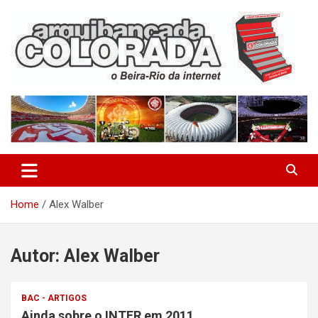
Skip
to
content
O Beira-Rio da Internet
Arquibancada Colorada
Home
Alex Walber
Autor:
Alex Walber
BAC - ARTIGOS
Ainda sobre o INTER em 2011