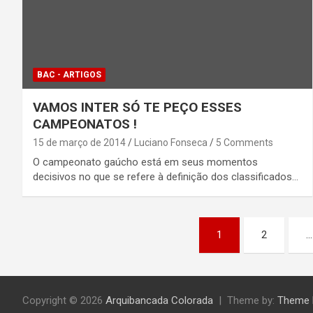
BAC - ARTIGOS
VAMOS INTER SÓ TE PEÇO ESSES
CAMPEONATOS !
15 de março de 2014
Luciano Fonseca
5 Comments
O campeonato gaúcho está em seus momentos
decisivos no que se refere à definição dos classificados…
Paginação
1
2
…
de
posts
Copyright © 2026
Arquibancada Colorada
Theme by:
Theme 