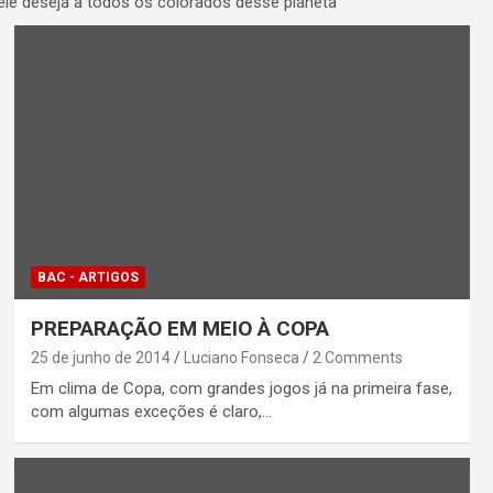
e deseja a todos os colorados desse planeta
BAC - ARTIGOS
PREPARAÇÃO EM MEIO À COPA
25 de junho de 2014
Luciano Fonseca
2 Comments
Em clima de Copa, com grandes jogos já na primeira fase,
com algumas exceções é claro,…