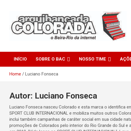
Skip
to
content
O Beira-Rio da Internet
Arquibancada Colorada
INÍCIO
SOBRE O BAC
NOSSO TIME
AÇÕ
Home
Luciano Fonseca
Autor:
Luciano Fonseca
Luciano Fonseca nasceu Colorado e esta marca o identifica en
SPORT CLUB INTERNACIONAL e mobiliza muitos outros Colora
inclui também campanhas de caráter social em sua cidade natal,
promoções de Colorados pelo interior do Rio Grande do Sul e 