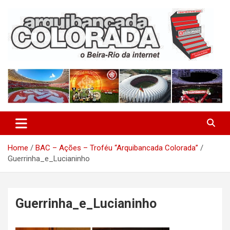
Skip
to
content
O Beira-Rio da Internet
Arquibancada Colorada
Home
BAC – Ações – Troféu “Arquibancada Colorada”
Guerrinha_e_Lucianinho
Guerrinha_e_Lucianinho