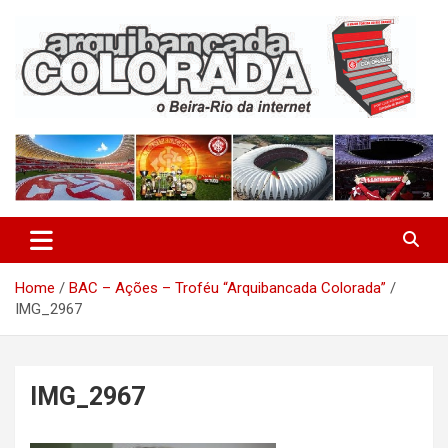
Skip
to
content
O Beira-Rio da Internet
Arquibancada Colorada
Home
BAC – Ações – Troféu “Arquibancada Colorada”
IMG_2967
IMG_2967