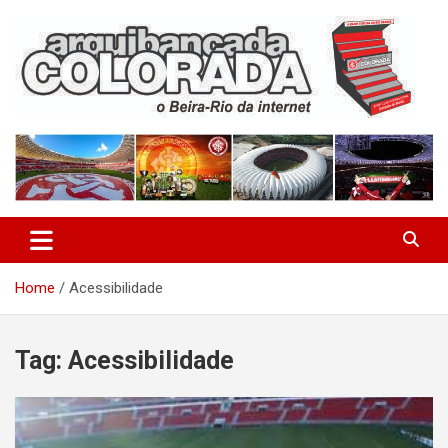
Skip
to
content
O Beira-Rio da Internet
Arquibancada Colorada
Home
Acessibilidade
Tag:
Acessibilidade