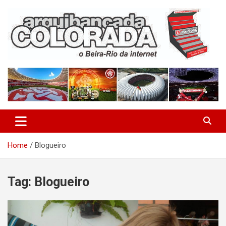
Skip
to
content
O Beira-Rio da Internet
Arquibancada Colorada
Home
Blogueiro
Tag:
Blogueiro