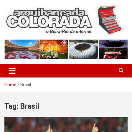
Skip
to
content
O Beira-Rio da Internet
Arquibancada Colorada
Home
Brasil
Tag:
Brasil