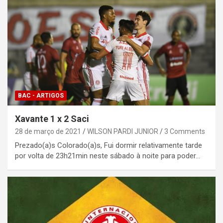
BAC - ARTIGOS
Xavante 1 x 2 Saci
28 de março de 2021
WILSON PARDI JUNIOR
3 Comments
Prezado(a)s Colorado(a)s, Fui dormir relativamente tarde
por volta de 23h21min neste sábado à noite para poder…