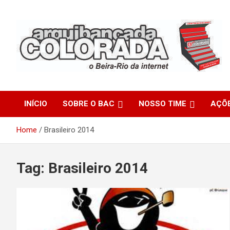
Skip
to
content
O Beira-Rio da Internet
Arquibancada Colorada
INÍCIO
SOBRE O BAC
NOSSO TIME
AÇÕ
Home
Brasileiro 2014
Tag:
Brasileiro 2014