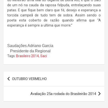
do Mineirão uma filial do Gigante de Beira Rio, e que o Saci
de um nó na cauda da raposa felpuda, entrelaçando suas
patas. E que fique bem claro que fé, desejo e esperança a
torcida campeã de tudo tem de sobra. Assim sendo o
poeta esta coberto de razão quando afirma que “A
esperança é sempre a ultima que morre.”
Saudações Adriano Garcia
Presidente da Regional
Tags:
Brasileiro 2014
,
Saci
Navegação
OUTUBRO VERMELHO
de
Post
Avaliação 25a rodada do Brasileirão 2014