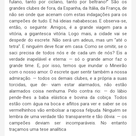
fulano, tanto por ciclano, tanto por beltrano!” São os
grandes clubes de fora, da Espanha, da Itália, da França, de
não sei onde que acenam com estas indagações para os
campeões de tudo. E há ideias nababescas. E observa-se,
então, o seguinte: Amigos, é a grande viagem para a
vitória, a gigantesca vitória. Logo mais, a cidade vai se
despedir do escrete. Não será um adeus, mas um “até o
tetra”. E ninguém deve ficar em casa. Como se omitir, se o
saci precisa de todos nós e de cada um de nós? Eis a
verdade inapelável e eterna: — só o grande amor faz o
grande time. E, por isso, temos que inundar o Mineirão
com o nosso amor. O escrete quer sentir também a nossa
admiração. — todos os demais clubes, e a própria a suas
torcidas, que de- viam estar alarmados, não estão
alarmados coisa nenhuma. Pelo contra rio: — do lábio
pende-lhes a baba elástica e bovina da cobiça. Todos
estão com água na boca e aflitos para ver e saber se os
vermelhinhos vão embolsar a raposa felpuda. Ninguém se
lembra de uma verdade tão transparente e tão óbvia: — os
campeões deviam ser incomparáveis. No entanto
traçamos uma tese analítica