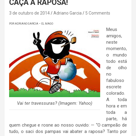
CAÇA A RAPOSA!
3 de outubro de 2014
Adriano Garcia
5 Comments
POR ADRIANO GARCIA – EL MAGO
Meus
amigos,
neste
momento,
o mundo
todo está
de olho
no
fabuloso
escrete
colorado.
A toda
Vai ter travessuras? (Imagem: Yahoo)
hora e em
toda a
parte, há
quem chegue e rosne ao nosso ouvido: — “O campeão de
tudo, o saci dos pampas vai abater a raposa? Tanto por