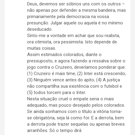
Deus, devemos ser sóbrios uns com os outros –
não apenas por defender a mesma bandeira, mas
primariamente pela democracia na vossa
presunção. Julgar aquele ou aquela é no mínimo
deseducado.
Sinto-me a vontade em achar que sou realista,
ora otimista, ora pessimista. Isto depende de
muitas coisas.
Assim estimados colorados, diante o
pressuposto, e agora fazendo a ressalva sobre o
jogo contra o Cruzeiro, deveríamos ponderar que:
(1) Cruzeiro é mais time; (2) Inter está crescendo;
(3) Ninguém vence antes do apito; (4) A justiça
não compartilha sua existência com o futebol e
(5) todos torcem para o Inter.
Nesta situação cruel o empate seria o mais
adequado, mas pouco desejado pelos colorados.
Se ainda sonhamos com o título a vitória torna-
se obrigatória, seja lá como for. E a derrota, bem
a derrota pode trazer sequelas ou apenas breves
arranhões. Só o tempo dirá.