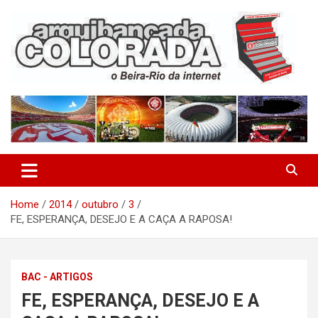
Skip
to
content
O Beira-Rio da Internet
Arquibancada Colorada
Home
2014
outubro
3
FE, ESPERANÇA, DESEJO E A CAÇA A RAPOSA!
BAC - ARTIGOS
FE, ESPERANÇA, DESEJO E A