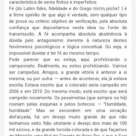
característica de seres finitos e imperfeitos.
Fé (do Latim
fides
, fidelidade e do Grego πίστη
pistia
1 ) é
a firme opinião de que algo é verdade, sem qualquer tipo
de prova ou critério objetivo de verificação, pela absoluta
confiança que depositamos nesta ideia ou fonte de
transmissão. A fé acompanha absoluta abstinência à
dúvida pelo antagonismo inerente à natureza destes
fenômenos psicológicos e lógica conceitual. Ou seja, é
impossível duvidar e ter fé ao mesmo tempo.
Pode parecer que eu esteja, aqui, profetizando o
campeonato. Realmente, eu estou profetizando. Vamos
ser campeões. Amigos, a grande vitória é anterior a si
mesma, ou por outra: — antes de acontecer, ela já estava
escrita. Estava escrito que o colorado seria campeão em
2006 e em 2010. Do mesmo modo, está escrito que será
campeão novamente. Os pessimistas (que sempre os há)
rosnam pelas esquinas e pelos botecos: — “Humildade,
humildade.” Mas se escondem em uma secação
disfarçada, há um desejo muito grande de que não
tenhamos exito. Não obstante o desejo dos mais de 100
mil sócios, e da grande torcida colorada e de que façamos