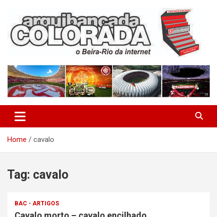
Skip
to
content
O Beira-Rio da Internet
Arquibancada Colorada
Home
cavalo
Tag:
cavalo
BAC - ARTIGOS
Cavalo morto – cavalo encilhado