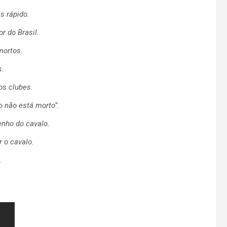
s rápido.
r do Brasil.
mortos.
s.
os clubes.
o não está morto”.
nho do cavalo.
r o cavalo.
.