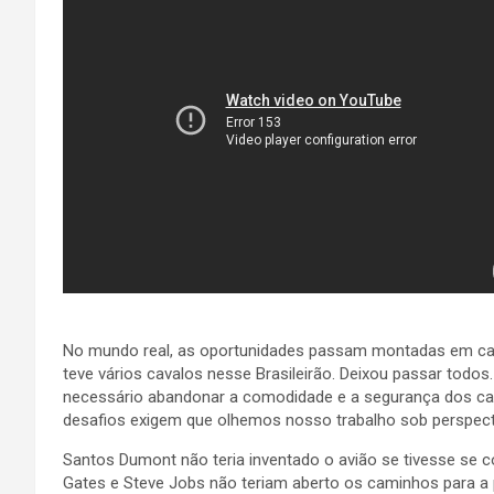
.
No mundo real, as oportunidades passam montadas em cav
teve vários cavalos nesse Brasileirão. Deixou passar todos
necessário abandonar a comodidade e a segurança dos cava
desafios exigem que olhemos nosso trabalho sob perspectiv
Santos Dumont não teria inventado o avião se tivesse se co
Gates e Steve Jobs não teriam aberto os caminhos para a 