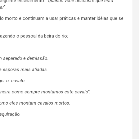
seguinte ensinamento: “
Quando você descobre que está
ar
”.
o morto e continuam a usar práticas e manter idéias que se
zendo o pessoal da beira do rio:
m separado e demissão.
 esporas mais afiadas.
er o cavalo.
aneira como sempre montamos este cavalo”.
como eles montam cavalos mortos.
equitação.