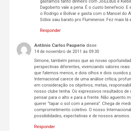
gastamos tanto dinheiro com Jôs,Edus e Kleber
Dagoberto vale a pena. É o custo benefecio. 
o Rodrigo e Bolívar e gasta com o Manoel do At
Sóbis saiu barato pro Fluminense. Fez mais lá 
Responder
Antônio Carlos Pauperio
disse:
14 de novembro de 2011 às 09:30
Simone, também penso que as novas oportunidad
perspectivas diferentes, vivenciando valores reai
que falemos menos, e dois olhos e dois ouvidos 
Internacional carece de uma análise crítica, prof
em consideração os objetivos, metas, responsabi
nosso clube tenha. Os expressivos resultados de
pensar para o alto e para a frente. Não aguento m
querer “tapar o sol com a peneira”. Chega de medi
comprometimento coletivo. O nosso Internacional
possibilidades, expectativas e de nossos anseios.
Responder