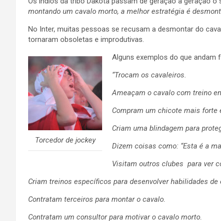
Os índios da tribo Dakota passam de geração a geração o 
montando um cavalo morto, a melhor estratégia é desmont
No Inter, muitas pessoas se recusam a desmontar do caval
tornaram obsoletas e improdutivas.
Alguns exemplos do que andam fa
“Trocam os cavaleiros.
Ameaçam o cavalo com treino e
Compram um chicote mais forte e
Criam uma blindagem para proteg
Torcedor de jockey
Dizem coisas como: “Esta é a m
Visitam outros clubes para ver 
Criam treinos específicos para desenvolver habilidades de 
Contratam terceiros para montar o cavalo.
Contratam um consultor para motivar o cavalo morto.