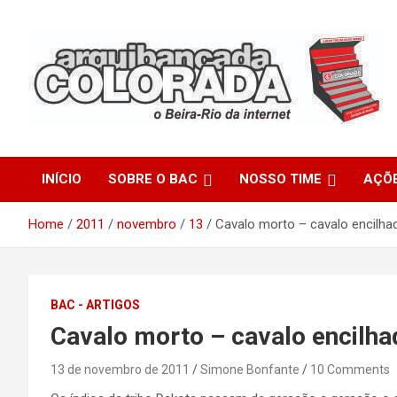
Skip
to
content
O Beira-Rio da Internet
Arquibancada Colorada
INÍCIO
SOBRE O BAC
NOSSO TIME
AÇÕ
Home
2011
novembro
13
Cavalo morto – cavalo encilha
BAC - ARTIGOS
Cavalo morto – cavalo encilha
13 de novembro de 2011
Simone Bonfante
10 Comments