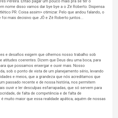
es Pereira. Então pagar um pouco mais pra se ter o
E em nome disso vamos dar bye bye a o Zé Roberto. Dispensa
lético PR. Coisa assim> otimizar. Pelo que andou falando, o
e foi mais decisivo que JÔ e Zé Roberto juntos….
es e desafios exigem que olhemos nosso trabalho sob
s e atitudes coerentes. Dizem que Deus deu uma boca, para
para que possamos enxergar e ouvir mais. Nosso
unda, sob o ponto de vista de um planejamento sério, levando
lidades e meios, que a grandeza que nós acreditamos que
 um passado recente e de nossa história, nos permitem
ais ouvir e ler desculpas esfarrapadas, que só servem para
ocridade, de falta de competência e de falta de
 é muito maior que essa realidade apática, aquém de nossas