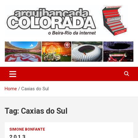
Skip
to
content
O Beira-Rio da Internet
Arquibancada Colorada
Home
Caxias do Sul
Tag:
Caxias do Sul
SIMONE BONFANTE
2 0 1 3