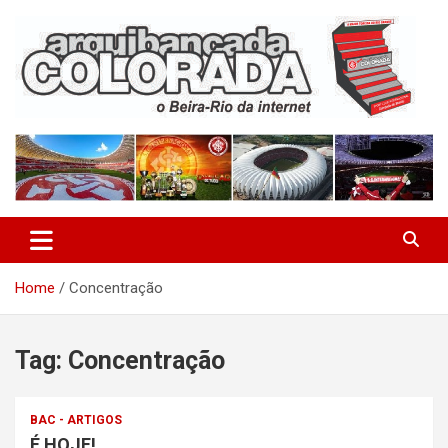
Skip
to
content
O Beira-Rio da Internet
Arquibancada Colorada
Home
Concentração
Tag:
Concentração
BAC - ARTIGOS
É HOJE!