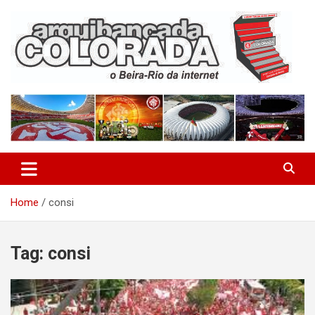
Skip
to
content
O Beira-Rio da Internet
Arquibancada Colorada
Home
consi
Tag:
consi