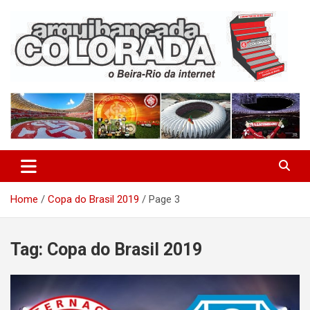
Skip
to
content
O Beira-Rio da Internet
Arquibancada Colorada
Home
Copa do Brasil 2019
Page 3
Tag:
Copa do Brasil 2019