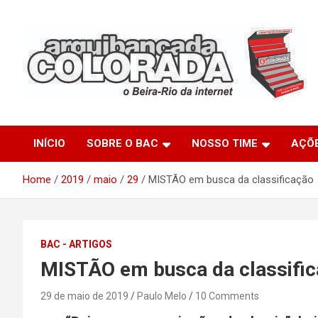
Skip
to
content
O Beira-Rio da Internet
Arquibancada Colorada
INÍCIO
SOBRE O BAC
NOSSO TIME
AÇÕ
Home
2019
maio
29
MISTÃO em busca da classificação
BAC - ARTIGOS
MISTÃO em busca da classifi
29 de maio de 2019
Paulo Melo
10 Comments