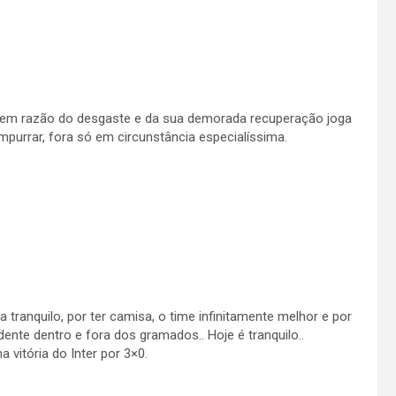
do,em razão do desgaste e da sua demorada recuperação joga
mpurrar, fora só em circunstância especialíssima.
tranquilo, por ter camisa, o time infinitamente melhor e por
te dentro e fora dos gramados.. Hoje é tranquilo..
vitória do Inter por 3×0.