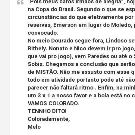
“Pois meus caros irmãos de alegria”, hoj
na Copa do Brasil. Segundo o que se es
circunstâncias do que efetivamente por 
reservas, Emerson em lugar do Moledo, p
convocado.
No meio Dourado segue fora, Lindoso se
Rithely. Nonato e Nico devem ir pro jogo
que vai pro jogo), vem Paredes ou até o 
Sobis. Chegamos a conclusão que serão 
de MISTÃO. Não me assusto com esse qu
todo em atividade portanto pode até nã
parecer não faltará ritmo . Enfim, na mi
um 3 x 1 a nosso favor e a bola está no 
VAMOS COLORADO.
TENNHO DITO!
Coloradamente,
Melo